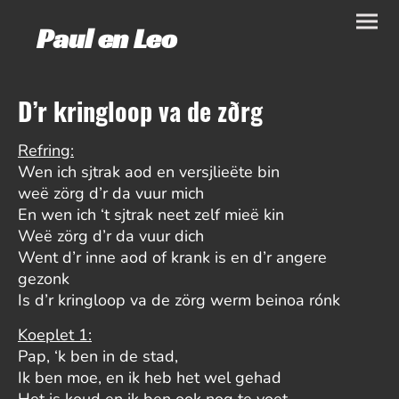
Paul en Leo
D’r kringloop va de zðrg
Refring:
Wen ich sjtrak aod en versjlieëte bin
weë zörg d’r da vuur mich
En wen ich ‘t sjtrak neet zelf mieë kin
Weë zörg d’r da vuur dich
Went d’r inne aod of krank is en d’r angere
gezonk
Is d’r kringloop va de zörg werm beinoa rónk
Koeplet 1:
Pap, ‘k ben in de stad,
Ik ben moe, en ik heb het wel gehad
Het is koud en ik ben ook nog te voet