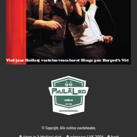
© Copyright. Alle rechten voorbehouden.
✼ zinge in 't Heëlesj plat ✼ winnaars LVK 2004 ✼ hant