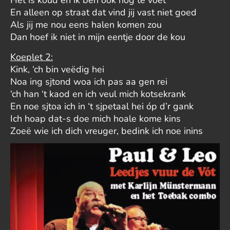
En alleen op straat dat vind jij vast niet goed
Als jij me nou eens halen komen zou
Dan hoef ik niet in mijn eentje door de kou
Koeplet 2:
Kink, ‘ch bin veëdig hei
Noa ing sjtond woa ich pas aa gen rei
‘ch han ‘t kaod en ich veul mich kotsekrank
En noe sjtoa ich in ‘t sjpetaal hei óp d’r gank
Ich hoap dat-s doe mich hoale kome kins
Zoeë wie ich dich vreuger, bedink ich noe inins