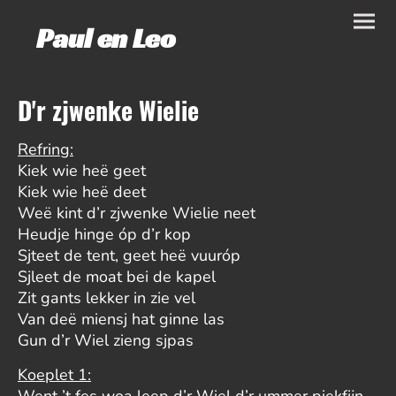
Paul en Leo
D'r zjwenke Wielie
Refring:
Kiek wie heë geet
Kiek wie heë deet
Weë kint d’r zjwenke Wielie neet
Heudje hinge óp d’r kop
Sjteet de tent, geet heë vuuróp
Sjleet de moat bei de kapel
Zit gants lekker in zie vel
Van deë miensj hat ginne las
Gun d’r Wiel zieng sjpas
Koeplet 1:
Went ’t fes woa leep d’r Wiel d’r ummer piekfijn