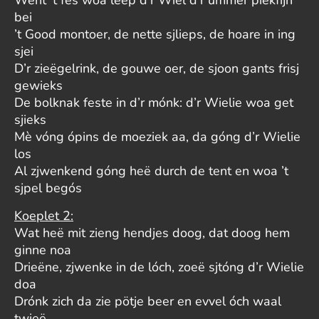
bei
’t Good montoer, de nette sjlieps, de hoare in ing
sjei
D’r zieëgelrink, de gouwe oer, de sjoon gants frisj
gewieks
De bolknak feste in d’r mónk: d’r Wielie woa get
sjieks
Mè vóng ópins de moeziek aa, da góng d’r Wielie
los
Al zjwenkend góng heë durch de tent en woa ’t
sjpel begós
Koeplet 2:
Wat heë mit zieng hendjes doog, dat doog hem
ginne noa
Drieëne, zjwenke in de lóch, zoeë sjtóng d’r Wielie
doa
Drónk zich da zie pötje beer en evvel óch waal
twieë