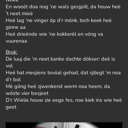
En woeët doa nog ‘ne wals gesjpilt, da houw heë
’t neet mieë
Heë lag ‘ne vinger óp d’r mónk, toch keek heë
ginne aa
Heë drieënde wie ‘ne kokkerèl en vóng va
vuurenaa
Bruk:
De luuj die ‘m neet kanke dachte dökser: deë is
vol
Heë hat mesjiens tevöal gehad, dat sjtiegt ‘m noa
d’r bol
Mè góng heë zjwenkend werm noa heem, da
wóste vier besjeet
D’r Wielie houw zie eege fes, noe kiek ins wie heë
geet