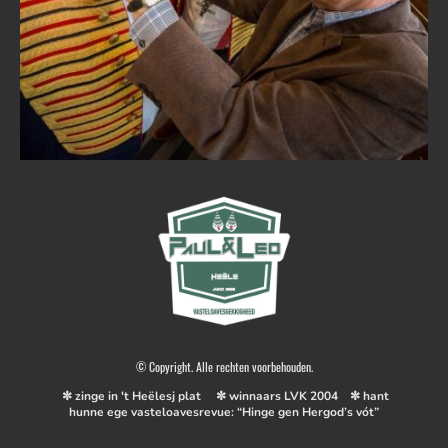
© Copyright. Alle rechten voorbehouden.
✼ zinge in 't Heëlesj plat ✼ winnaars LVK 2004 ✼ hant
hunne ege vasteloavesrevue: “Hinge gen Hergod’s vót”