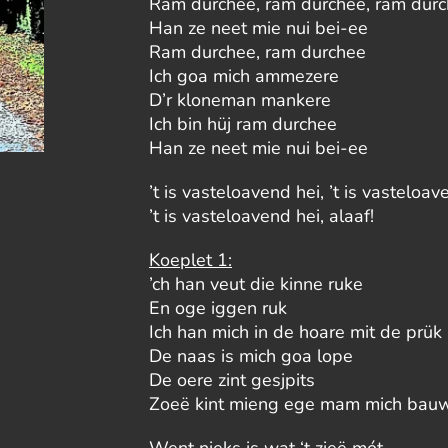
Ram durchee, ram durchee, ram dur
Han ze neet mie nui bei-ee
Ram durchee, ram durchee
Ich goa mich ammezere
D’r kloneman mankere
Ich bin hüj ram durchee
Han ze neet mie nui bei-ee
’t is vasteloavend hei, ’t is vasteloav
’t is vasteloavend hei, alaaf!
Koeplet 1:
’ch han veut die kinne ruke
En oge iggen ruk
Ich han mich in de hoare mit de prük
De naas is mich goa lope
De oere zint gesjpits
Zoeë kint mieng ege mam mich bauw