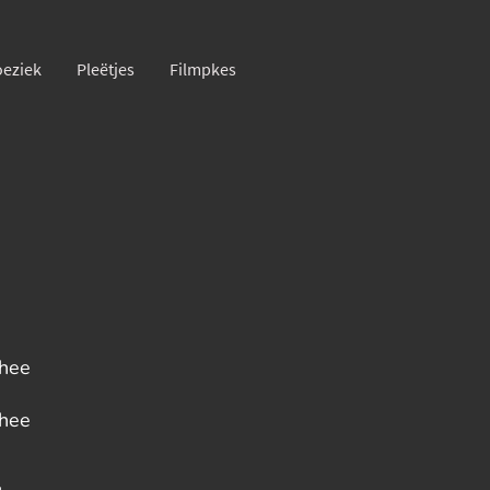
eziek
Pleëtjes
Filmpkes
chee
chee