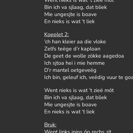
Went nieks is wat ‘t zieë mót
Bin ich va sjlaag, dat bliek
Mie ungesjte is boave
En nieks is wat ‘t liek
Koeplet 2:
‘ch han kleier aa die vloke
Zelfs teëge d’r kaploan
De geet de wolle zökke aagedoa
Ich sjtoa hei i mie hemme
D’r mantel oetgeveëg
Ich bin, geleuf ich, veëdig vuur te go
Went nieks is wat ‘t zieë mót
Bin ich va sjlaag, dat bliek
Mie ungesjte is boave
En nieks is wat ‘t liek
Bruk:
Went links inins óp rechs zit