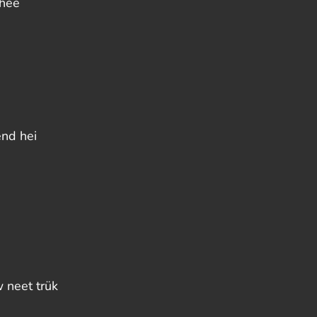
chee
end hei
 neet trük